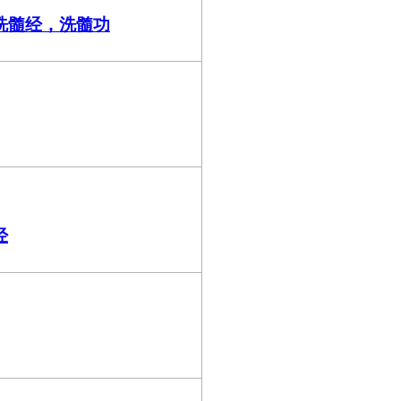
洗髓经，洗髓功
经