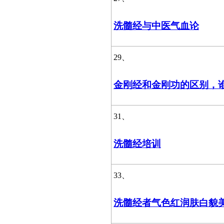
洗髓经与中医气血论
29、
金刚经和金刚功的区别，
31、
洗髓经培训
33、
洗髓经者气色红润肤白貌