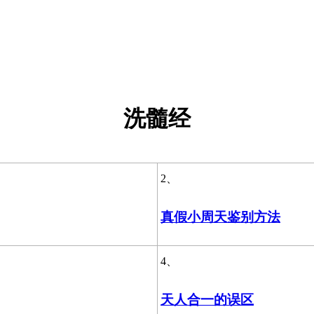
洗髓经
2、
真假小周天鉴别方法
4、
天人合一的误区