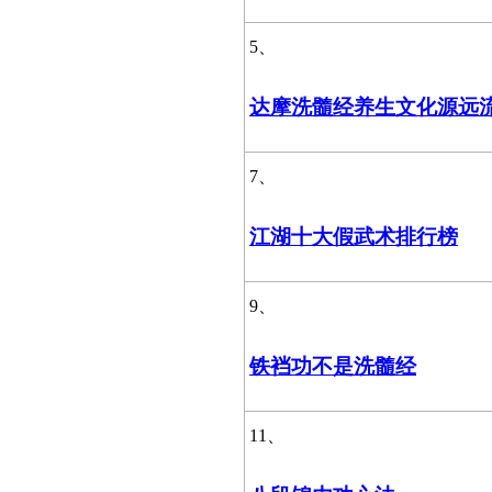
5、
达摩洗髓经养生文化源远
7、
江湖十大假武术排行榜
9、
铁裆功不是洗髓经
11、