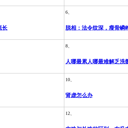
6、
流长
脱相：法令纹深，瘦骨嶙
8、
人哪最累人哪最难解乏洗
10、
肾虚怎么办
12、