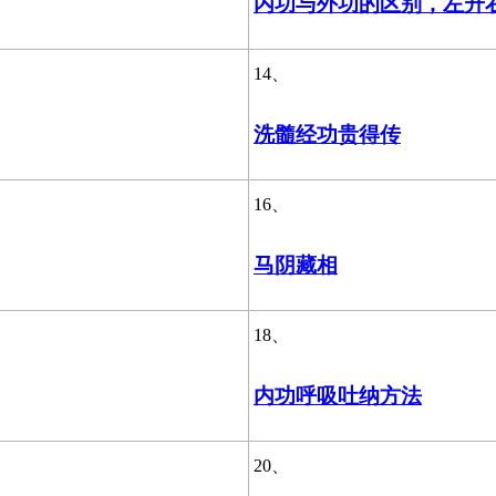
内功与外功的区别，左升
14、
洗髓经功贵得传
16、
马阴藏相
18、
内功呼吸吐纳方法
20、