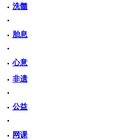
洗髓
胎息
心意
非遗
公益
网课