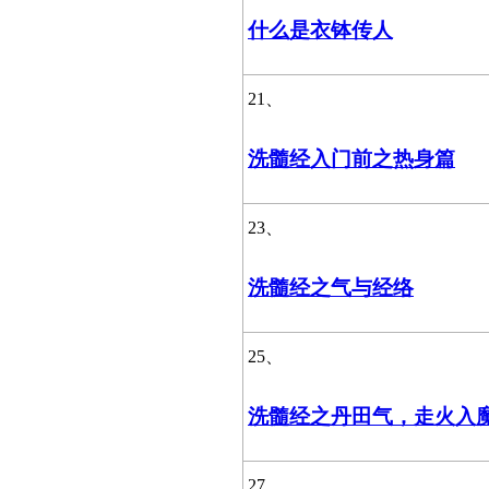
什么是衣钵传人
21、
洗髓经入门前之热身篇
23、
洗髓经之气与经络
25、
洗髓经之丹田气，走火入
27、