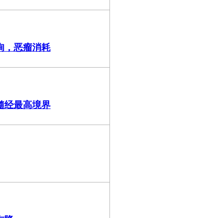
峋，恶瘤消耗
髓经最高境界