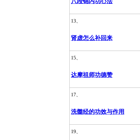
八段锦内功心法
13、
肾虚怎么补回来
15、
达摩祖师功德赞
17、
洗髓经的功效与作用
19、