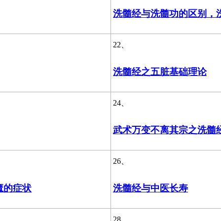
洗髓经与洗髓功的区别，
22、
洗髓经之五脏基础理论
24、
武术万变不离其宗之洗髓
26、
魔的症状
洗髓经与中医长寿
28、