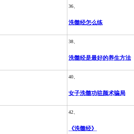
36、
洗髓经怎么练
38、
洗髓经是最好的养生方法
40、
女子洗髓功驻颜术骗局
42、
《洗髓经》