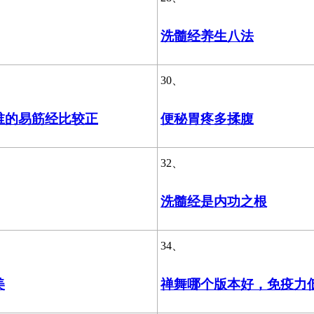
洗髓经养生八法
30、
谁的易筋经比较正
便秘胃疼多揉腹
32、
洗髓经是内功之根
34、
美
禅舞哪个版本好，免疫力