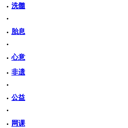
洗髓
胎息
心意
非遗
公益
网课