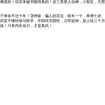
佛道的！信买本破书能得真的！这三类形人虫神，小智足，大慧
子寿命不过十年！③抻拔：骗人的言论：筋长一寸，寿增十岁。
武盲不懂经络与医学，开阳经关阴经，立即提神，加上练三个月
渝！只有内生动力，才是真武！