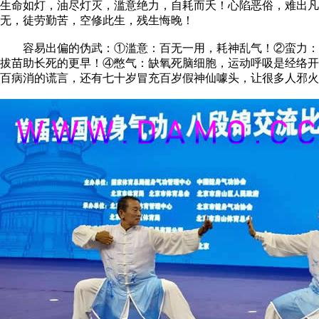
生命如灯，油尽灯灭，滥意绝力，自耗而夭！心陷恶俗，难出凡
无，徒劳勤苦，空修此生，残生悔晚！
容易出偏的伪武：①滥意：百无一用，耗神乱气！②蛮力：肌
拔苗助长死的更早！④憋气：缺氧死脑细胞，运动呼吸是经络开
百病消的谎言，还有七十岁冒充百岁假神仙噱头，让很多人邪火