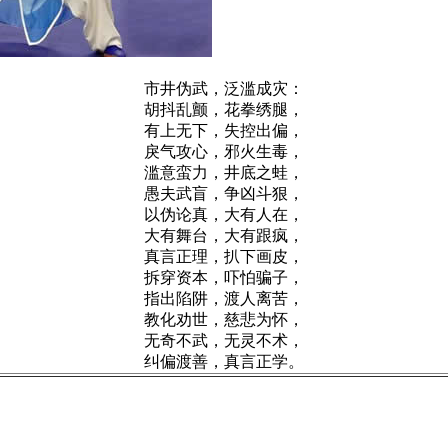
市井伪武，泛滥成灾：
胡抖乱颤，花拳绣腿，
有上无下，失控出偏，
戾气攻心，邪火生毒，
滥意蛮力，井底之蛙，
愚夫武盲，争凶斗狠，
以伪论真，大有人在，
大有舞台，大有跟疯，
真言正理，扒下画皮，
拆穿资本，吓怕骗子，
指出陷阱，渡人离苦，
教化劝世，慈悲为怀，
无奇不武，无灵不术，
纠偏渡善，真言正学。