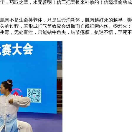
尘，巧取之辈，永无善明！信三把菜换来神拳的！信隔墙偷功成
肉不是生命补养体，只是生命消耗体，肌肉越好死的越早，狮
关的过程，若形成打气筒效应会爆胎而亡或脏腑内伤。⑤邪火：
生毒，无处宣泄，只能钻牛角尖，结节疮瘤，执迷不悟，至死不