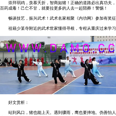
崇拜弱鸡，羡慕夭折，智商如猪！正确的道路必出真功夫，想
百药成毒！己亡不甘，就要拉更多的人去一起陪葬！警惕！
畅谈技艺，振兴武术！武术名家相聚《内功网》参加有奖征
祖籍少某寺附近的武术世家懂得寻根，专程从重庆过来学习
好文赏析：
站到风口，猪也能上天。遇到骤雨，鹰也要摔地。伪善怡人，