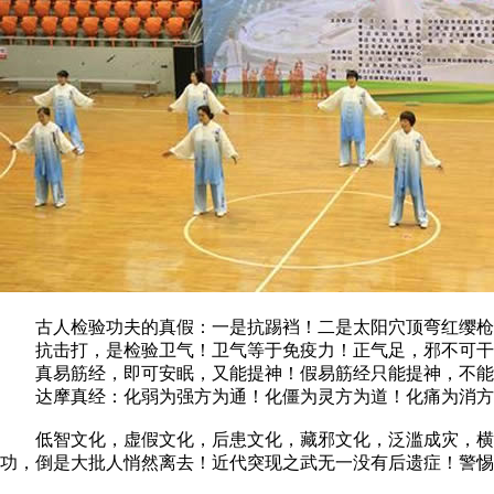
古人检验功夫的真假：一是抗踢裆！二是太阳穴顶弯红缨枪
抗击打，是检验卫气！卫气等于免疫力！正气足，邪不可干
真易筋经，即可安眠，又能提神！假易筋经只能提神，不能
达摩真经：化弱为强方为通！化僵为灵方为道！化痛为消方
低智文化，虚假文化，后患文化，藏邪文化，泛滥成灾，横行
功，倒是大批人悄然离去！近代突现之武无一没有后遗症！警惕