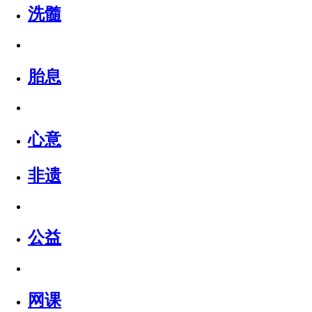
洗髓
胎息
心意
非遗
公益
网课