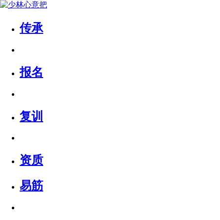
传承
报名
复训
资质
易筋