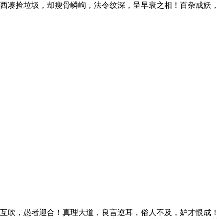
西凑捡垃圾，却瘦骨嶙峋，法令纹深，呈早衰之相！百杂成妖，
互吹，愚者迎合！真理大道，良言逆耳，俗人不及，妒才恨成！