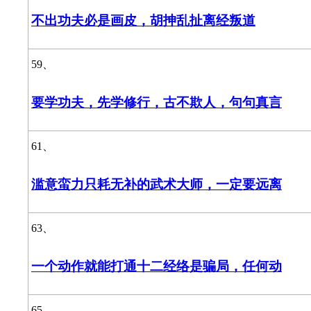
不出功夫必是画皮，胡抻乱扯离经叛道
59、
要学功夫，先学修行，古不欺人，句句真言
61、
滥意蛮力只耗无补的武术大师，一定要远离
63、
一个动作就能打通十二经络是骗局，任何动
65、