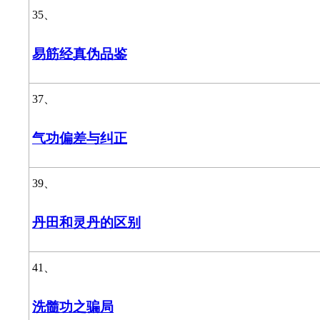
35、
易筋经真伪品鉴
37、
气功偏差与纠正
39、
丹田和灵丹的区别
41、
洗髓功之骗局