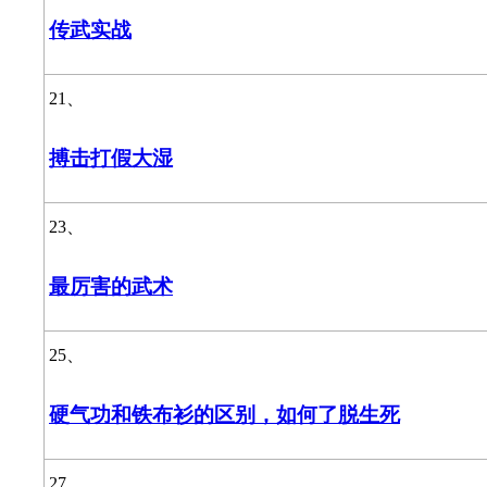
传武实战
21、
搏击打假大湿
23、
最厉害的武术
25、
硬气功和铁布衫的区别，如何了脱生死
27、