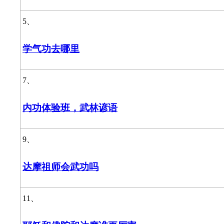
5、
学气功去哪里
7、
内功体验班，武林谚语
9、
达摩祖师会武功吗
11、