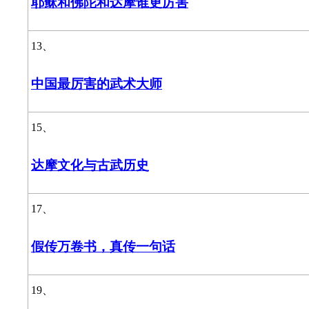
耶稣和佛陀和达摩谁更厉害
13、
中国最厉害的武术大师
15、
达摩文化与古武历史
17、
假传万卷书，真传一句话
19、