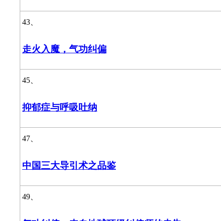
43、
走火入魔，气功纠偏
45、
抑郁症与呼吸吐纳
47、
中国三大导引术之品鉴
49、