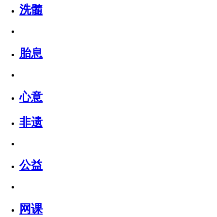
洗髓
胎息
心意
非遗
公益
网课