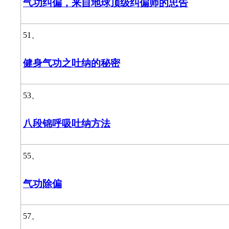
气功纠偏，来自地球顶级纠偏师的忠告
51、
健身气功之吐纳的秘密
53、
八段锦呼吸吐纳方法
55、
气功除偏
57、