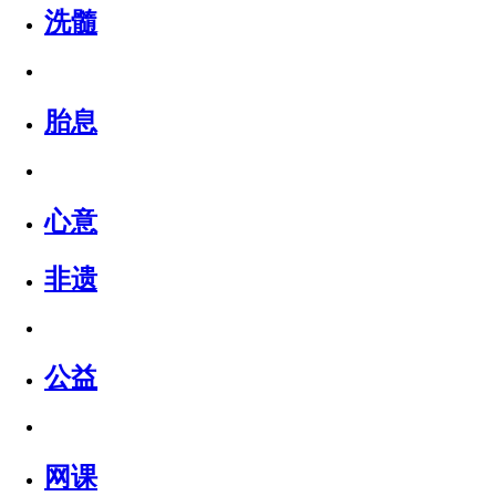
洗髓
胎息
心意
非遗
公益
网课