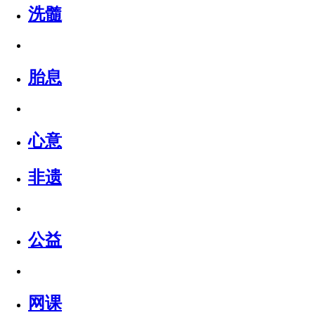
洗髓
胎息
心意
非遗
公益
网课