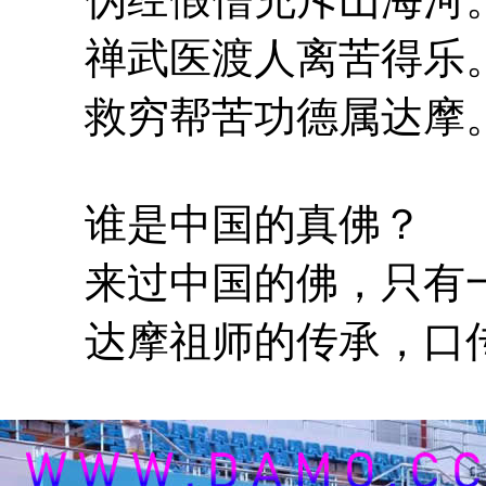
禅武医渡人离苦得乐
救穷帮苦功德属达摩
谁是中国的真佛？
来过中国的佛，只有一
达摩祖师的传承，口传