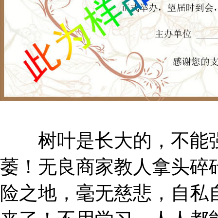
树叶是长大的，不能强
萎！无良商家教人拿头碎
险之地，毫无慈悲，自私