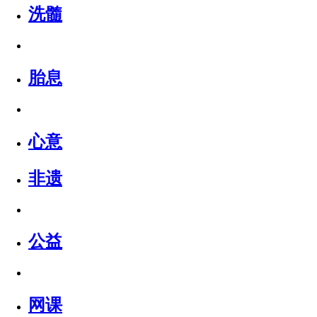
洗髓
胎息
心意
非遗
公益
网课