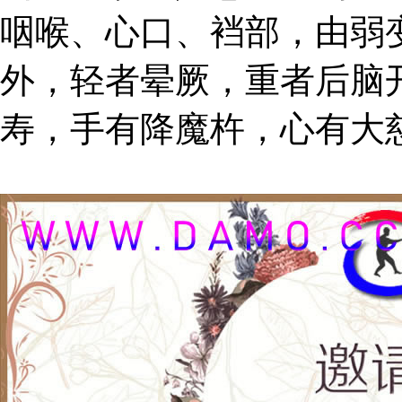
咽喉、心口、裆部，由弱
外，轻者晕厥，重者后脑
寿，手有降魔杵，心有大