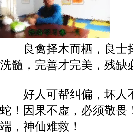
良禽择木而栖，良士择
洗髓，完善才完美，残缺
好人可帮纠偏，坏人不
蛇！因果不虚，必须敬畏
端，神仙难救！