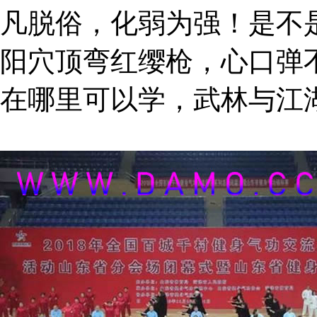
凡脱俗，化弱为强！是不
阳穴顶弯红缨枪，心口弹
在哪里可以学，武林与江