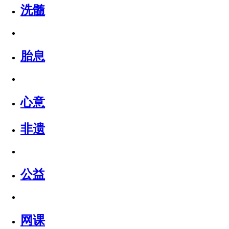
洗髓
胎息
心意
非遗
公益
网课