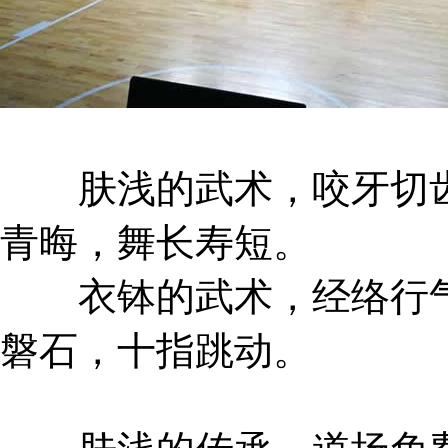
肤浅的武术，咬牙切齿
青晦，舞长寿短。
衣钵的武术，经络行气
磐石，十指跳动。