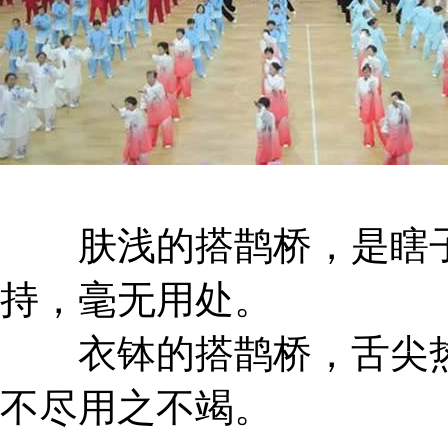
肤浅的搭鹊桥，是瞎子点
持，毫无用处。
衣钵的搭鹊桥，舌尖热
不尽用之不竭。