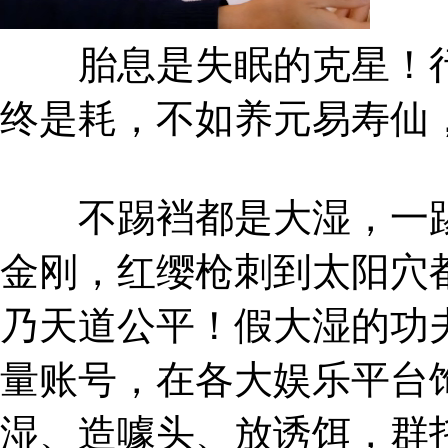
胎息是失眠的克星！行
终是耗，不如养元易寿仙
不踢裆都是大湿，一踢
金刚，红缨枪刺到太阳穴
乃天道公平！假大湿的功
量账号，在各大娱乐平台
湿、造噱头、放诱饵，群