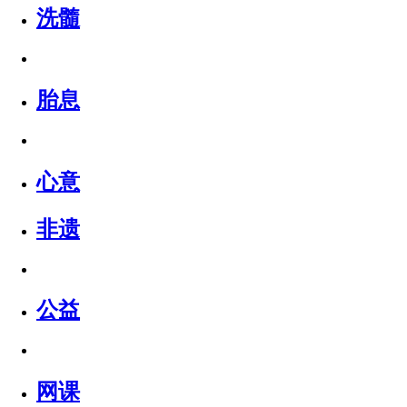
洗髓
胎息
心意
非遗
公益
网课