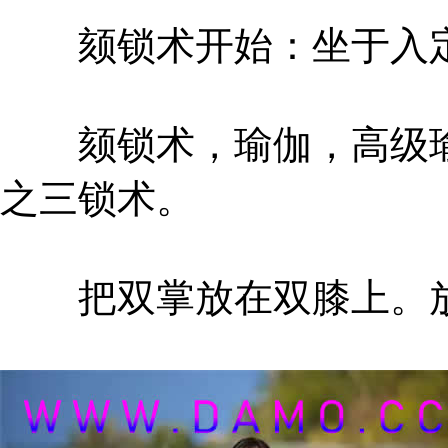
颏锁术开始：坐于入定
颏锁术，瑜伽，高级瑜
之三锁术。
把双掌放在双膝上。放