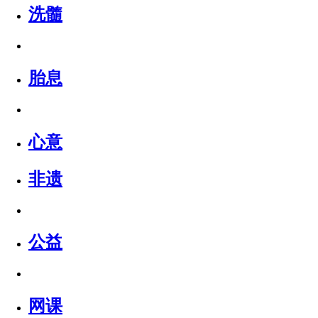
洗髓
胎息
心意
非遗
公益
网课