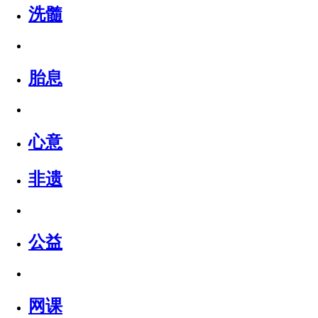
洗髓
胎息
心意
非遗
公益
网课