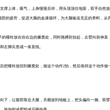
撑上体，吸气，上身慢慢后仰，用头顶顶住地面，双手自然放
颈部的疲劳，促进大脑的血液循环，为大脑输送充足的养料，从
的哑铃放在你右边的腋窝处，同时胳膊肘抬起，左臂向前伸直
和左脚尖形成一条直线。
把哑铃放回到腋窝处，做这个动作2拍，然后保持这个动作做
下，让腹部靠近大腿，关额放到地板上，把头偏向一侧。双臂
，瑜伽能减肥能减压睡的香。