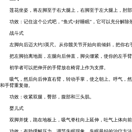
莲花坐姿，将左脚至于右大腿上，右脚至于左大腿上，肘部支
功效：记住这个公式吧，“鱼式=好睡眠”，它可以充分解除
战斗式
左脚向后迈大约3英尺。从你髋关节开始向前倾斜，把你右手
把左脚抬离地面，左腿向后伸直，脚尖绷紧，使你的左手臂
初学者可以把伸开的手臂放在椅背上作为支撑。
吸气，然后向后伸直右臂，转动手掌，使之朝上。呼气，然后
和手臂重复做。
功效：收紧双腿，臀部，腹部和三头肌。
婴儿式
双脚并拢，跪在地板上，吸气脊柱向上延伸，吐气上体向前向
功效：有助缓解压力，调节失眠现象。失眠最好的治疗方法