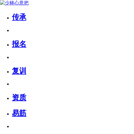
传承
报名
复训
资质
易筋