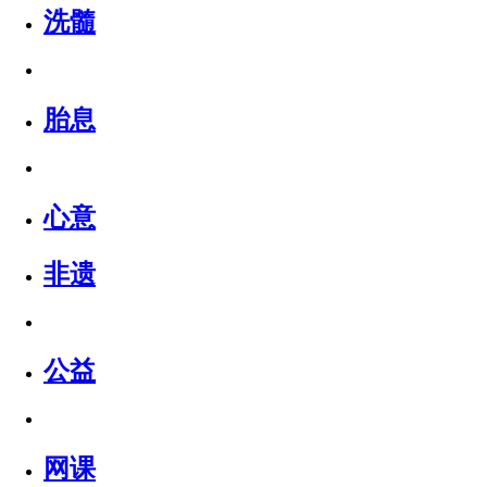
洗髓
胎息
心意
非遗
公益
网课