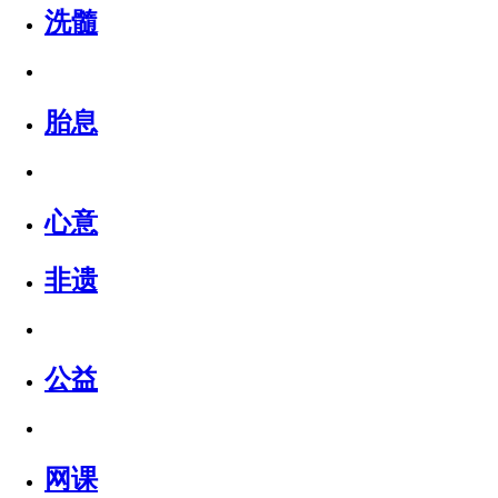
洗髓
胎息
心意
非遗
公益
网课