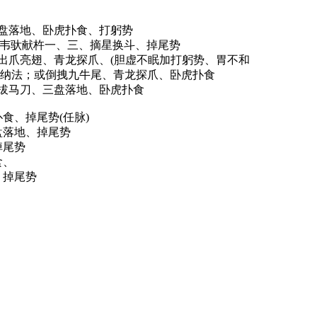
盘落地、卧虎扑食、打躬势
b)韦驮献杵一、三、摘星换斗、掉尾势
出爪亮翅、青龙探爪、(胆虚不眠加打躬势、胃不和
纳法；或倒拽九牛尾、青龙探爪、卧虎扑食
拔马刀、三盘落地、卧虎扑食
食、掉尾势(任脉)
盘落地、掉尾势
掉尾势
食、
、掉尾势