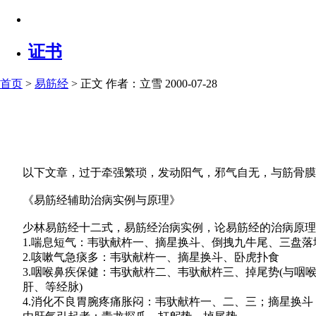
证书
首页
>
易筋经
> 正文
作者：立雪 2000-07-28
以下文章，过于牵强繁琐，发动阳气，邪气自无，与筋骨膜关
《易筋经辅助治病实例与原理》
少林易筋经十二式，易筋经治病实例，论易筋经的治病原理
1.喘息短气：韦驮献杵一、摘星换斗、倒拽九牛尾、三盘落
2.咳嗽气急痰多：韦驮献杵一、摘星换斗、卧虎扑食
3.咽喉鼻疾保健：韦驮献杵二、韦驮献杵三、掉尾势(与咽
肝、等经脉)
4.消化不良胃腕疼痛胀闷：韦驮献杵一、二、三；摘星换斗