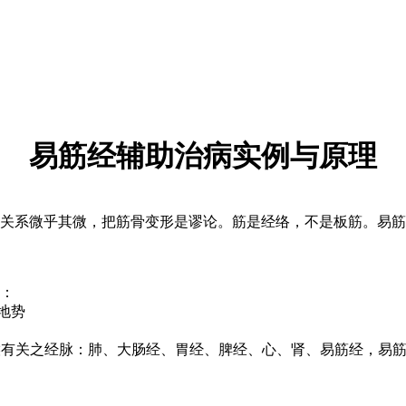
易筋经辅助治病实例与原理
系微乎其微，把筋骨变形是谬论。筋是经络，不是板筋。易筋
：
地势
喉有关之经脉：肺、大肠经、胃经、脾经、心、肾、易筋经，易