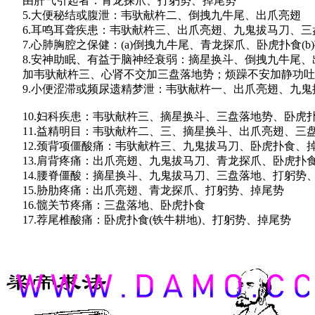
由肝气引起者：青龙探爪、打躬势、掉尾势
5.大便秘结或腹泄：韦驮献杵二、倒拽九牛尾、出爪亮翅
6.耳鸣耳聋疾患：韦驮献杵三、出爪亮翅、九鬼拔马刀、三
7.心肺胸腔之保健：(a)倒拽九牛尾、青龙探爪、卧虎扑食(
8.安神助眠、有益于脑神经衰弱：摘星换斗、倒拽九牛尾、
加韦驮献杵三、心肾不交加三盘落地势；烦躁不安加静功吐
9.小便涩滞或频尿遗精梦泄：韦驮献杵一、出爪亮翅、九鬼
10.妇科疾患：韦驮献杵三、摘星换斗、三盘落地势、卧虎扑
11.益精明目：韦驮献杵二、三、摘星换斗、出爪亮翅、三
12.颈背项僵酸痛：韦驮献杵三、九鬼拔马刀、卧虎扑食、
13.肩背疼痛：出爪亮翅、九鬼拔马刀、青龙探爪、卧虎扑
14.腰脊僵酸：摘星换斗、九鬼拔马刀、三盘落地、打躬势
15.胁肋疼痛：出爪亮翅、青龙探爪、打躬势、掉尾势
16.髋关节疼痛：三盘落地、卧虎扑食
17.荐尾椎酸痛：卧虎扑食(铁牛耕地)、打躬势、掉尾势