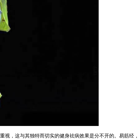
视，这与其独特而切实的健身祛病效果是分不开的。易筋经，