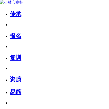
传承
报名
复训
资质
易筋