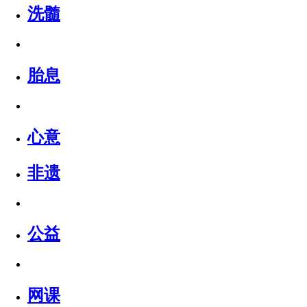
洗髓
胎息
心意
非遗
公益
网课