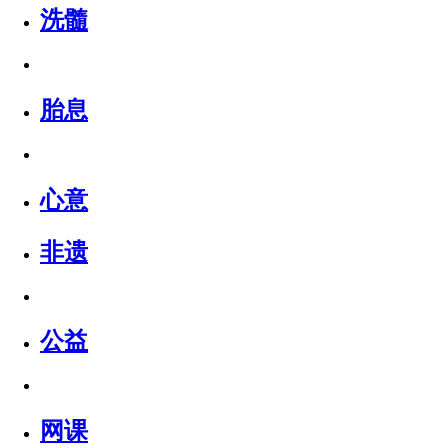
洗髓
胎息
心意
非遗
公益
网课