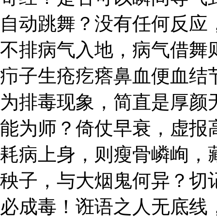
自动跳舞？没有任何反应
不排病气入地，病气借舞
疖子生疮疙瘩鼻血便血结
为排毒现象，简直是厚颜
能为师？倚仗早衰，虚报
耗病上身，则瘦骨嶙峋，
秧子，与大烟鬼何异？切
必成毒！诳语之人无底线