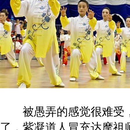
被愚弄的感觉很难受，
了，紫凝道人冒充达摩祖