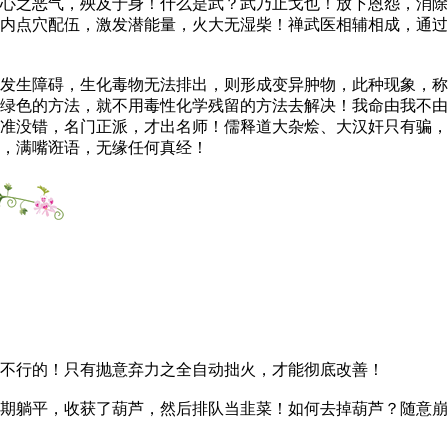
心之恶气，殃及于身！什么是武？武乃止戈也！放下恩怨，消除
内点穴配伍，激发潜能量，火大无湿柴！禅武医相辅相成，通过
发生障碍，生化毒物无法排出，则形成变异肿物，此种现象，称
绿色的方法，就不用毒性化学残留的方法去解决！我命由我不由
准没错，名门正派，才出名师！儒释道大杂烩、大汉奸只有骗，
，满嘴诳语，无缘任何真经！
不行的！只有抛意弃力之全自动拙火，才能彻底改善！
期躺平，收获了葫芦，然后排队当韭菜！如何去掉葫芦？随意崩