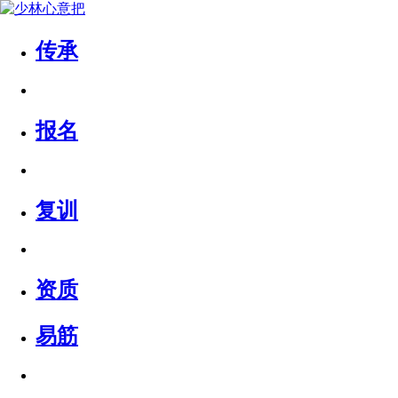
传承
报名
复训
资质
易筋