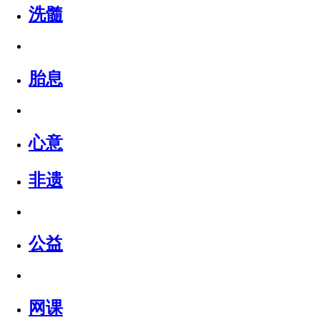
洗髓
胎息
心意
非遗
公益
网课