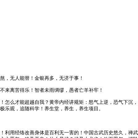
熬，无人能替！金银再多，无济于事！
不来离苦得乐！智者未雨绸缪，愚者亡羊补牢！
！怎么才能超越自我？黄帝内经讲规矩：怒气上逆，恐气下沉，
极乐观，追随科学！养生堂，养生，养生项目。
！利用经络改善身体是百利无一害的！中国古武历史悠久，禅武