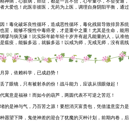
精神病，心脏病，癌症，都是一言不合，心窄量小，不会变通，
者大爱也！此医非彼医，无药为上医，调理自身阴阳平衡，通过
！毒化破坏良性循环，造成恶性循环，毒化残留导致排异系统
也罢，能够不慢性中毒癌变，才是重中之重！尤其是生命，能用
绸缪与病无缘！比实际年龄年轻十岁并有超凡能量的人，认准他
是瘟疫，能躲多远，就躲多远！以戒为师，无戒无师，没有底线
月异，依赖科学，已成趋势！
丢了眼镜，只有被射杀的份！战斗能力，应该从强眼做起！
代寓意是福禄！而如今的葫芦，两圆代表不可逆之苦厄！
的是神与气，乃百苦之源！要想消灭富贵包，凭借滥意蛮力是
愿望下降，鬼使神差的迎合了犹魔的灭种计划，前期内卷，后