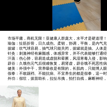
市场平庸，商机无限！亚健康人群庞大，水平才是硬道理！
瑜伽：扯筋折骨，日久成伤。柔韧，协调，平衡，是内气充
拔罐：吹气球容易，抽气球只能关闭，拔罐就是抽。人体是
针灸：刺激神经有麻颤感，体感异常，并不代表能够打通经
汗蒸：伤心肺，容易造成虚脱和晕厥，风湿寒毒入侵，影响
辟谷：久饿伤元气后很难恢复，易肾虚，辟谷饿不死恶性病
健美：外强中干，营养吸收是有限的，长肌肉，只能博人眼
假拳：不敢踢裆、不能抗病、不宜养生的都是假拳，逞一时
外功：假壮，拔苗助长，拉扯吊拽，拍打自残，麻断神经，