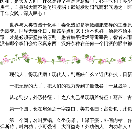
医和，是大爱人间！什么是禅？禅是智慧修心，心平气和！多少
戾气，自身强大而不是倚强凌弱！武能发动阳气而邪气远之！医
千年实践，深入民心！
世界与人类皆毁于化学！毒化残留是导致细胞变异的主要原因
为癌变。世界无毒化日，应该早点到来！治本也好，治标不治本
毒，才是必须要坚持的原则！愚者躺平摆烂等毒宰割，智者未雨
没有哪个掌门会给它真东西！汉奸杂种在任何一个门派的眼中都
现代人，得现代病！现代人，到底缺什么？近代科技，日新
一把无形的大手，把人们的视力降到了最低谷！一旦战争，
从老到少，外形特征，十之八九已呈现葫芦特征！葫芦，古
第一个圆，长在肩颈之十字路口，美其名曰：富贵包，此包堵
第二个圆，名叫罗锅。久坐伤肾，上滞下瘀，外僵内枯，各种
弹断砖，叫内功，小可强肾，大可益寿！外功伤人，内功养人！