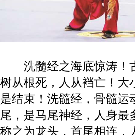
洗髓经之海底惊涛！古
树从根死，人从裆亡！大
是结束！洗髓经，骨髓运
尾，是马尾神经，人身最
称之为龙头，首尾相连，