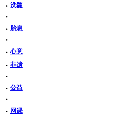
洗髓
胎息
心意
非遗
公益
网课