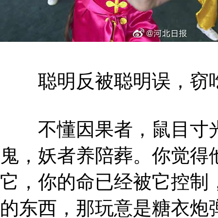
聪明反被聪明误，窃吃
不懂因果者，鼠目寸光
鬼，妖者养陪葬。你觉得
它，你的命已经被它控制
的东西，那玩意是糖衣炮