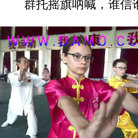
群托摇旗呐喊，谁信谁