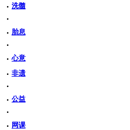
洗髓
胎息
心意
非遗
公益
网课