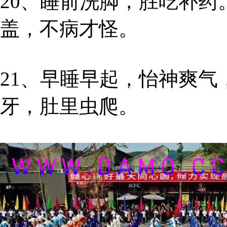
20、睡前洗脚，胜吃补
盖，不病才怪。
21、早睡早起，怡神爽
牙，肚里虫爬。