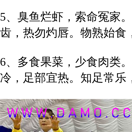
5、臭鱼烂虾，索命冤家
齿，热勿灼唇。物熟始食
6、多食果菜，少食肉类
冷，足部宜热。知足常乐