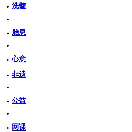
洗髓
胎息
心意
非遗
公益
网课