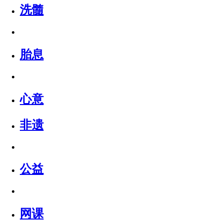
洗髓
胎息
心意
非遗
公益
网课