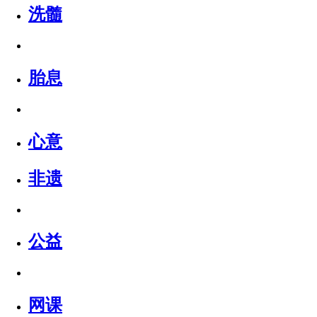
洗髓
胎息
心意
非遗
公益
网课