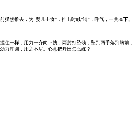
然推去，为“婴儿击食”，推出时喊“喝”，呼气，一共36下。
握住一样，用力一齐向下拽，两肘打坠劲，坠到两手落到胸前，
，劲力浑圆，用之不尽。心意把丹田怎么练？