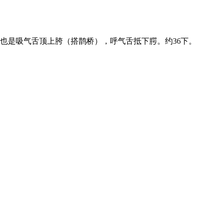
是吸气舌顶上胯（搭鹊桥），呼气舌抵下腭。约36下。