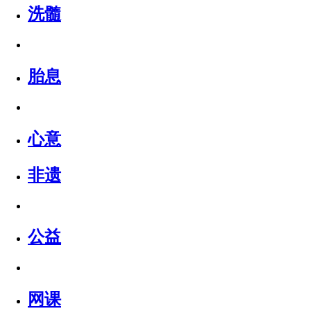
洗髓
胎息
心意
非遗
公益
网课