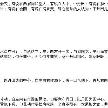
穴，有说在两眉问印堂人，有说在人中。中丹田：有说在膻中
寸半；有说在会阴；有说在涌泉穴。练心意拳的人认为：下丹田
边亦可），自然站立，左足向左开一步，与肩同宽，平行而立
站非站，似坐非坐，面部似笑非笑，意守丹田部位。随意呼吸，
丹田为圆中心，自左向右转36下，吸一口气咽下。再从右向左
动，自左向右作圆形晃动。但要意守丹田，以丹田为圆中心。
舌抵下腭。但晃动时要松肩松胯，全身不得有一丝呆板之意，共