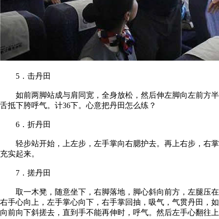
5．击丹田
如前两脚站成与肩同宽，全身放松，然后伸左脚向左前方半步
舌抵下胯呼气。计36下。心意把丹田怎么练？
6．折丹田
轻步站开始，上左步，左手掌向右腮护去。再上右步，右掌向
充实起来。
7．搓丹田
取一木凳，随意坐下，右脚落地，脚心斜向前方，左腿压在右
右手心向上，左手掌心向下，右手掌回抽，吸气，气贯丹田，如
向前向下斜搓去，直到手不能再伸时，呼气。然后左手心翻往上