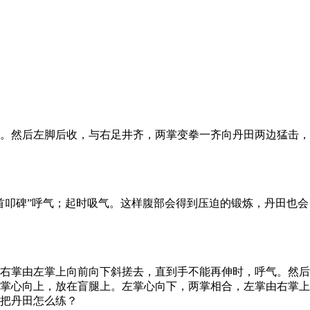
。然后左脚后收，与右足井齐，两掌变拳一齐向丹田两边猛击，
叩碑”呼气；起时吸气。这样腹部会得到压迫的锻炼，丹田也会
右掌由左掌上向前向下斜搓去，直到手不能再伸时，呼气。然后
有掌心向上，放在盲腿上。左掌心向下，两掌相合，左掌由右掌上
意把丹田怎么练？