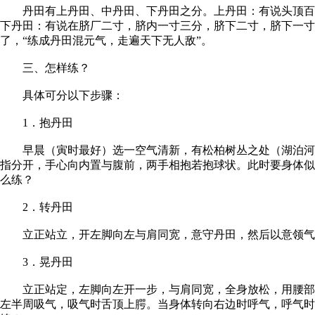
丹田有上丹田、中丹田、下丹田之分。上丹田：有说头顶百会
下丹田：有说在脐厂二寸，脐内一寸三分，脐下二寸，脐下一
了，“练成丹田混元气，走遍天下无人敌”。
三、怎样练？
具体可分以下步骤：
1．抱丹田
早晨（寅时最好）选一空气清新，有松柏树丛之处（湖泊河水
指分开，手心向内置与腹前，两手相抱若抱球状。此时要身体似
么练？
2．转丹田
立正站立，开左脚向左与肩同宽，意守丹田，然后以意领气，以
3．晃丹田
立正站定，左脚向左开一步，与肩同宽，全身放松，用腰部带
左半周吸气，吸气时舌顶上腭。当身体转向右边时呼气，呼气时