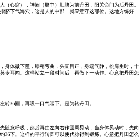
人（心窝），神阙（脐中）肚脐为前丹田，阳关命门为后丹田。
是指脐下气海穴，这是人的中部，就应意守这部位。这地方练好
，身体微下蹬，膝稍弯曲，头直目正，身端气静，松肩垂时，十
莫令耳闻。这样站立一段时间后，再做下一动作。心意把丹田怎
转36圈，再吸一口气咽下。是为转丹田。
先随意呼吸，然后再由左向右作圆周晃动，当身体晃动时，先向
约36下。这样的平行转圆可以使代脉得到锻炼。心意把丹田怎么