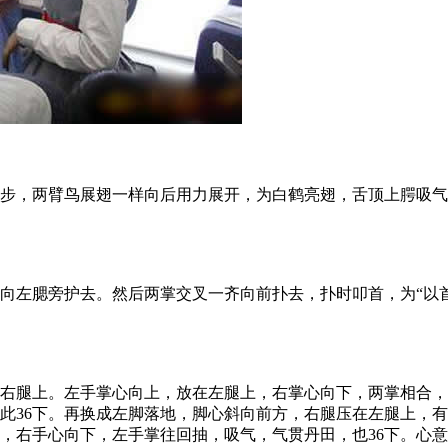
，两臂鸟展翅一样向后用力展开，为白鹤亮翅，舌顶上腭吸气
左腮旁护去。然后两掌交叉一齐向前扑去，扑时叩首，为“以首
腿上。左手掌心向上，放在左腿上，右掌心向下，两掌相合，
此36下。再换成左脚落地，脚心斜向前方，右腿压在左腿上，
，右手心向下，左手掌往回抽，吸气，气贯丹田，也36下。心