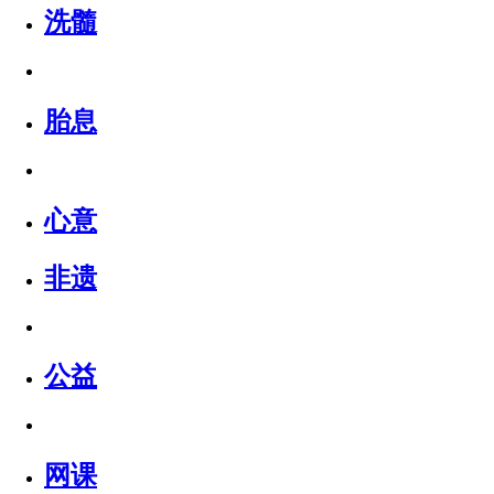
洗髓
胎息
心意
非遗
公益
网课