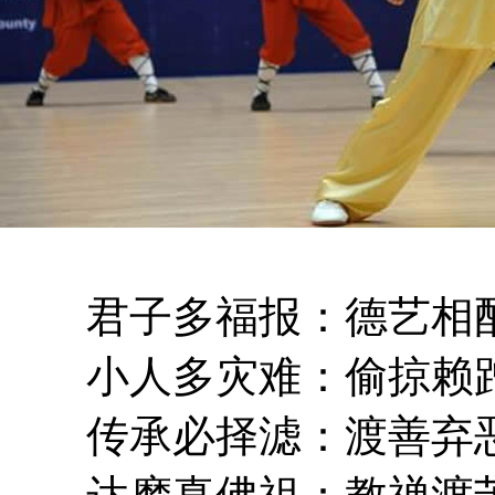
君子多福报：德艺相配
小人多灾难：偷掠赖蹭
传承必择滤：渡善弃恶