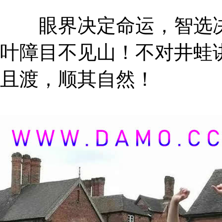
眼界决定命运，智选决
叶障目不见山！不对井蛙
且渡，顺其自然！