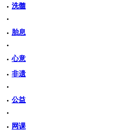
洗髓
胎息
心意
非遗
公益
网课