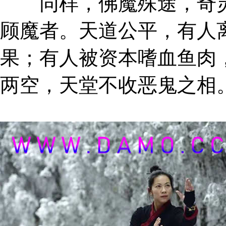
同样，佛魔殊途，奇灵
顾魔者。天道公平，有人
果；有人被资本嗜血鱼肉
两空，天堂不收恶鬼之相