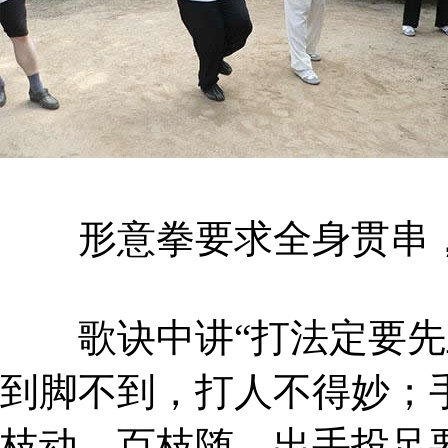
形意拳要求全身贯串，
歌诀中讲“打法定要先上
到脚不到，打人不得妙；
枝动，百枝随。出手投足