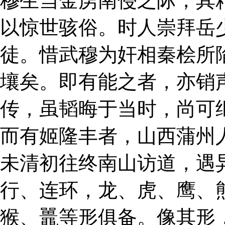
穆生当金虏南侵之际，其
以惊世骇俗。时人崇拜岳
徒。惜武穆为奸相秦桧所
壤矣。即有能之者，亦销
传，虽韬晦于当时，尚可
而有姬隆丰者，山西蒲州
未清初往终南山访道，遇
行、连环，龙、虎、鹰、
猴、鼉等形俱备。像其形