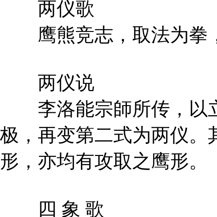
两仪歌
鹰熊竞志，取法为拳，
两仪说
李洛能宗師所传，以立
极，再变第二式为两仪。
形，亦均有攻取之鹰形。
四 象 歌