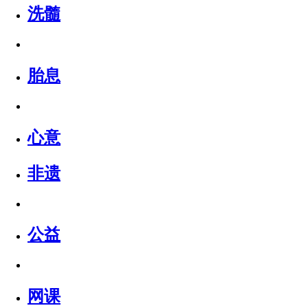
洗髓
胎息
心意
非遗
公益
网课