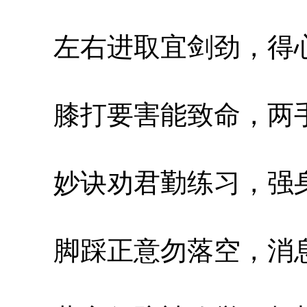
左右进取宜剑劲，得心
膝打要害能致命，两手
妙诀劝君勤练习，强身
脚踩正意勿落空，消息