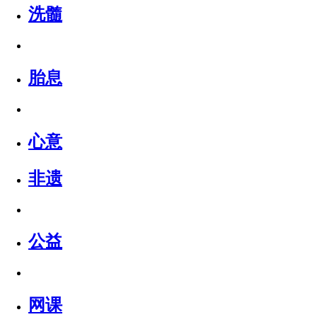
洗髓
胎息
心意
非遗
公益
网课