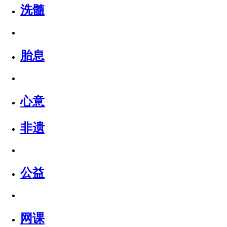
洗髓
胎息
心意
非遗
公益
网课