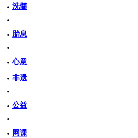
洗髓
胎息
心意
非遗
公益
网课