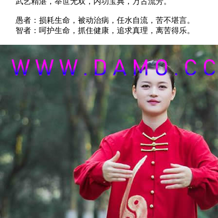
武艺精湛，举世无双，内功宝典，万古流芳。
愚者：损耗生命，被动治病，任水自流，苦不堪言。
智者：呵护生命，抓住健康，追求真理，离苦得乐。