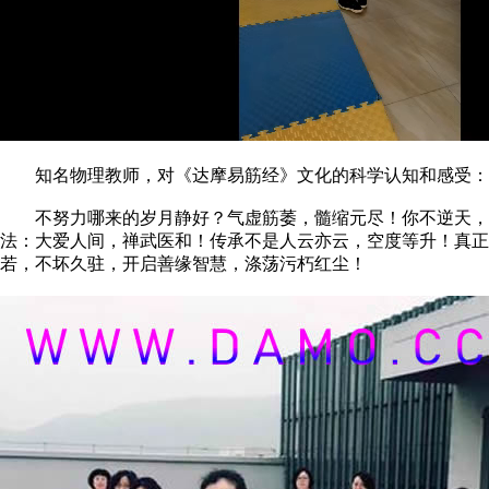
知名物理教师，对《达摩易筋经》文化的科学认知和感受：
不努力哪来的岁月静好？气虚筋萎，髓缩元尽！你不逆天，天
法：大爱人间，禅武医和！传承不是人云亦云，空度等升！真正
若，不坏久驻，开启善缘智慧，涤荡污朽红尘！