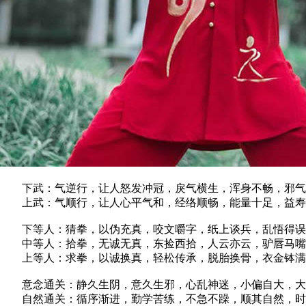
下武：气逆行，让人怒发冲冠，戾气横生，浑身不畅，邪气
上武：气顺行，让人心平气和，经络顺畅，能量十足，益寿
下等人：猜拳，以伪充真，咬文嚼字，纸上谈兵，乱悟得误
中等人：拾拳，无诚无真，东捡西拾，人云亦云，驴唇马嘴
上等人：求拳，以诚换真，轻松传承，脱胎换骨，衣金钵满
意念通关：静久生阴，意久生邪，心乱神迷，小偏自大，大
自然通关：循序渐进，勤学苦练，不急不躁，顺其自然，时