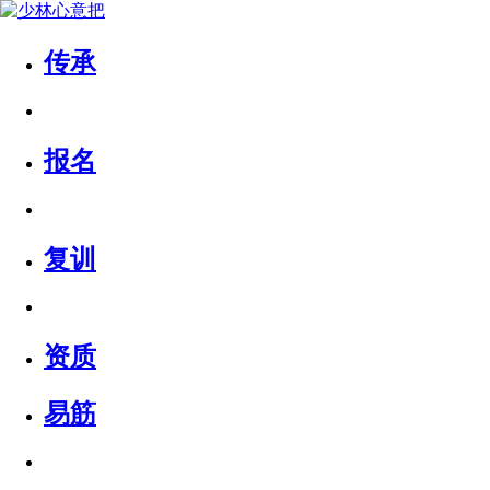
传承
报名
复训
资质
易筋