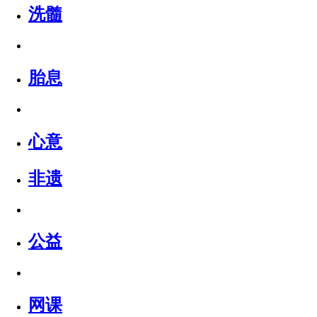
洗髓
胎息
心意
非遗
公益
网课