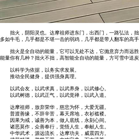
拙火，阴阳灵也。达摩祖师进东门，出西门，一路弘法，拙火
多如牛毛，几乎都是不堪一击的弱鸡，几乎都是带人翻车的高手
拙火是全自动的能量，它可以无处不达，它抛意弃力而远胜意
能量你有几种？拙火不拙，高智能全自动的能量，方可雪中送炭
以科学为依据，以务实求发展。
推动全民健身，提供强身真理。
以武会友，以武求真，以武养身，以武修心。
以武树德，以武正气，以武觉禅，以武入道。
达摩祖师，放弃荣华，慈悲为怀，大爱无疆。
普渡善缘，不辞辛苦，幕天席地，衣衫褴褛。
因果为戒，诚善为本，做人底线，永刻心间。
诸恶莫作，众善奉行，觉悟人生，奉献人生。
中华武术，源远流长，达摩功夫，威震四方。