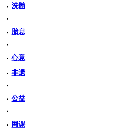
洗髓
胎息
心意
非遗
公益
网课