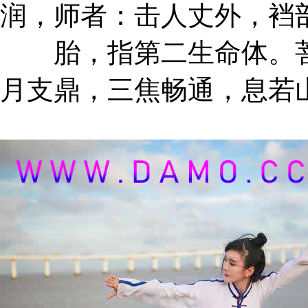
润，师者：击人丈外，裆
胎，指第二生命体。菩
月支鼎，三焦畅通，息若