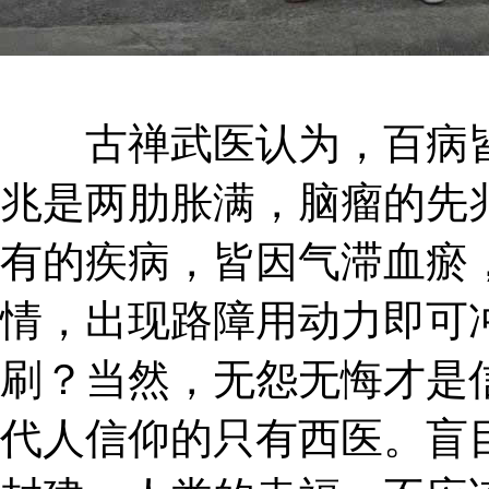
古禅武医认为，百病皆
兆是两肋胀满，脑瘤的先
有的疾病，皆因气滞血瘀
情，出现路障用动力即可
刷？当然，无怨无悔才是
代人信仰的只有西医。盲