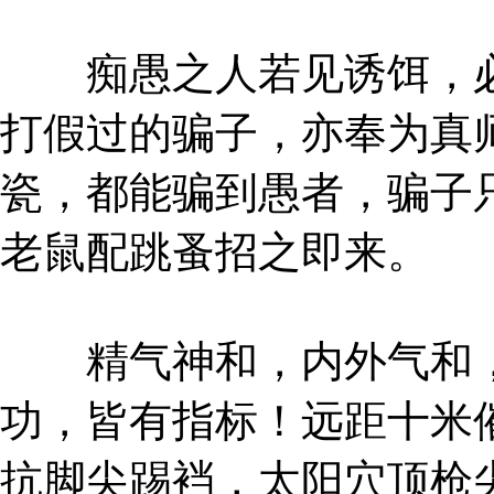
痴愚之人若见诱饵，必
打假过的骗子，亦奉为真
瓷，都能骗到愚者，骗子
老鼠配跳蚤招之即来。
精气神和，内外气和，
功，皆有指标！远距十米
抗脚尖踢裆，太阳穴顶枪