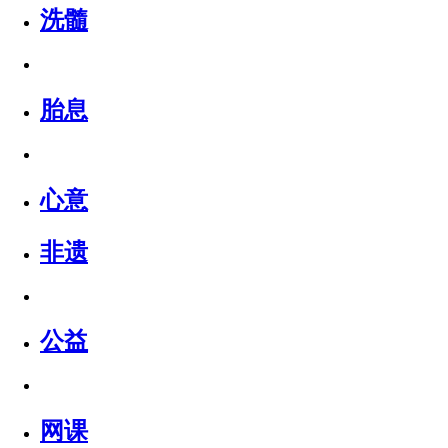
洗髓
胎息
心意
非遗
公益
网课