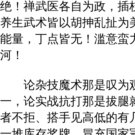
绝！禅武医各自为政，插
养生武术皆以胡抻乱扯为
能量，丁点皆无！滥意蛮
河！
论杂技魔术那是叹为观
一，论实战抗打那是拔腿
者不拒、搭手见高低的有
一堆库存奖牌，冒充国家