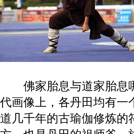
佛家胎息与道家胎息哪
代画像上，各丹田均有一
道几千年的古瑜伽修炼的