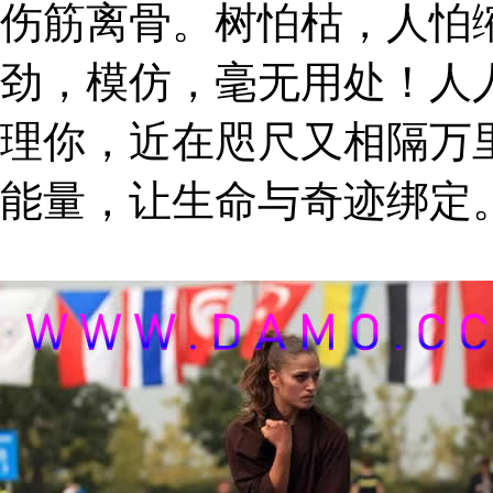
伤筋离骨。树怕枯，人怕
劲，模仿，毫无用处！人
理你，近在咫尺又相隔万
能量，让生命与奇迹绑定