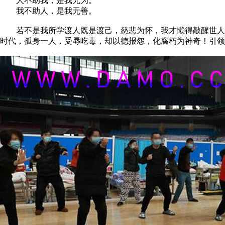
人不助我，是我无为。
我不助人，是我无善。
若不是我所学渡人既是渡己，慈悲为怀，我才懒得敲醒世人！
时代，孤身一人，受辱吃毒，却以德报怨，化腐朽为神奇！引领