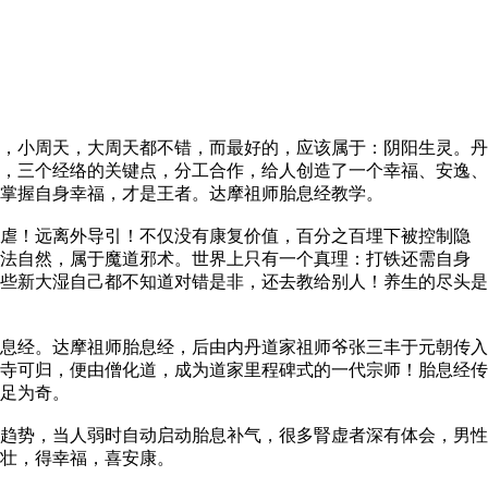
，小周天，大周天都不错，而最好的，应该属于：阴阳生灵。丹
，三个经络的关键点，分工合作，给人创造了一个幸福、安逸、
掌握自身幸福，才是王者。达摩祖师胎息经教学。
虐！远离外导引！不仅没有康复价值，百分之百埋下被控制隐
道法自然，属于魔道邪术。世界上只有一个真理：打铁还需自身
些新大湿自己都不知道对错是非，还去教给别人！养生的尽头是
息经。达摩祖师胎息经，后由内丹道家祖师爷张三丰于元朝传入
寺可归，便由僧化道，成为道家里程碑式的一代宗师！胎息经传
足为奇。
趋势，当人弱时自动启动胎息补气，很多腎虚者深有体会，男性
壮，得幸福，喜安康。