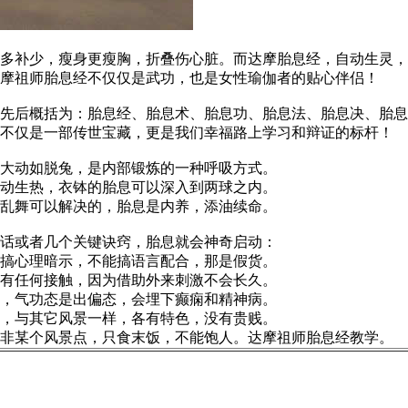
补少，瘦身更瘦胸，折叠伤心脏。而达摩胎息经，自动生灵，
摩祖师胎息经不仅仅是武功，也是女性瑜伽者的贴心伴侣！
后概括为：胎息经、胎息术、胎息功、胎息法、胎息决、胎息
经不仅是一部传世宝藏，更是我们幸福路上学习和辩证的标杆！
大动如脱兔，是内部锻炼的一种呼吸方式。
动生热，衣钵的胎息可以深入到两球之内。
乱舞可以解决的，胎息是内养，添油续命。
话或者几个关键诀窍，胎息就会神奇启动：
搞心理暗示，不能搞语言配合，那是假货。
有任何接触，因为借助外来刺激不会长久。
，气功态是出偏态，会埋下癫痫和精神病。
，与其它风景一样，各有特色，没有贵贱。
并非某个风景点，只食末饭，不能饱人。达摩祖师胎息经教学。