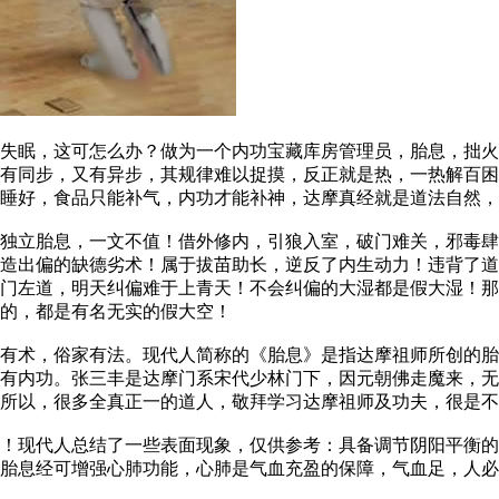
眠，这可怎么办？做为一个内功宝藏库房管理员，胎息，拙火
有同步，又有异步，其规律难以捉摸，反正就是热，一热解百困
睡好，食品只能补气，内功才能补神，达摩真经就是道法自然，
立胎息，一文不值！借外修内，引狼入室，破门难关，邪毒肆
制造出偏的缺德劣术！属于拔苗助长，逆反了内生动力！违背了
门左道，明天纠偏难于上青天！不会纠偏的大湿都是假大湿！那
的，都是有名无实的假大空！
术，俗家有法。现代人简称的《胎息》是指达摩祖师所创的胎
有内功。张三丰是达摩门系宋代少林门下，因元朝佛走魔来，无
所以，很多全真正一的道人，敬拜学习达摩祖师及功夫，很是不
现代人总结了一些表面现象，仅供参考：具备调节阴阳平衡的
胎息经可增强心肺功能，心肺是气血充盈的保障，气血足，人必