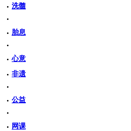
洗髓
胎息
心意
非遗
公益
网课