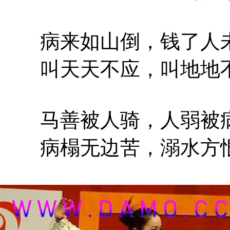
病来如山倒，钱了人
叫天天不应，叫地地
马善被人骑，人弱被
病榻无边苦，溺水方