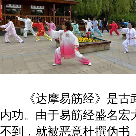
《达摩易筋经》是古武
内功。由于易筋经盛名宏
不到，就被恶意杜撰伪书