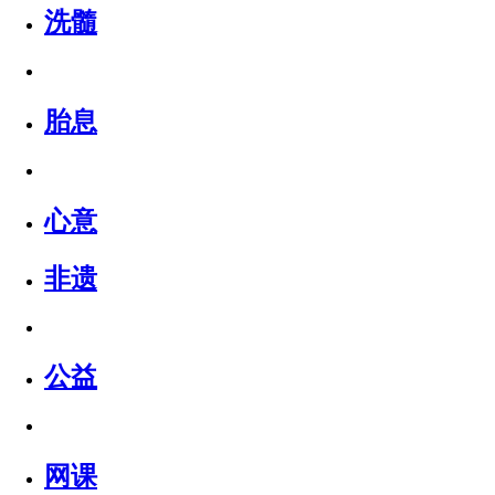
洗髓
胎息
心意
非遗
公益
网课