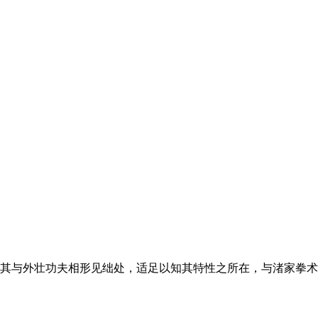
其与外壮功夫相形见绌处，适足以知其特性之所在，与渚家拳术