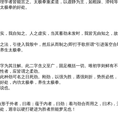
学者皆能言之。太极拳重柔道，以虚静为主，如粗躁、滞钝等
太极拳的好处。
，我自知之。人之虚实，当其蓄劲未发时，我皆无由知之，故
法，引使入我彀中，然后从而制之(即打手歌所谓“引进落空合即
养生太极拳。
为其注解。此二字含义至广，固足概括一切。唯初学则鲜有不
性者，应皆谓之柔劲。
此种劲可名之日死劲。刚劲，以强为胜，遇强则折，势所必然，
好处，内功太极拳，养生太极拳。
说也。
形于外者，曰着；蕴于内者，曰劲；着与劲合而用之，曰术)，
处，迥非以硬打硬进为胜者所能梦见也！