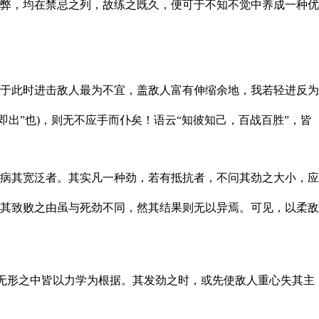
弊，均在禁忌之列，故练之既久，便可于不知不觉中养成一种优
于此时进击敌人最为不宜，盖敌人富有伸缩余地，我若轻进反为
出”也)，则无不应手而仆矣！语云“知彼知己，百战百胜”，皆
病其宽泛者。其实凡一种劲，若有抵抗者，不问其劲之大小，应
其致败之由虽与死劲不同，然其结果则无以异焉。可见，以柔敌
无形之中皆以力学为根据。其发劲之时，或先使敌人重心失其主