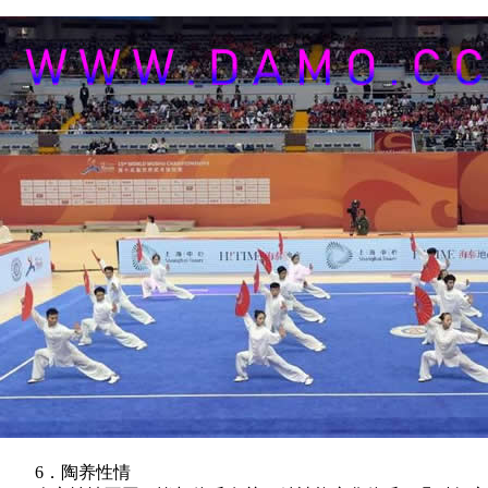
6．陶养性情