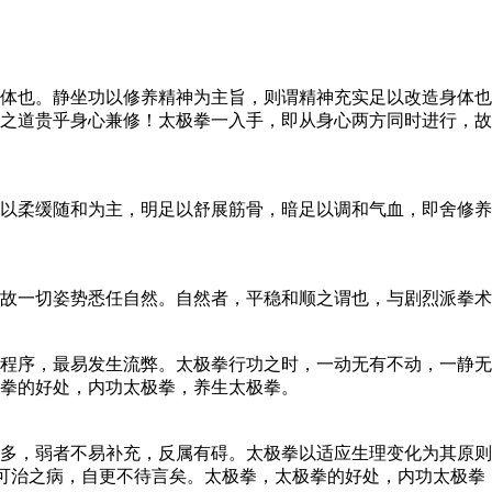
也。静坐功以修养精神为主旨，则谓精神充实足以改造身体也
之道贵乎身心兼修！太极拳一入手，即从身心两方同时进行，故
柔缓随和为主，明足以舒展筋骨，暗足以调和气血，即舍修养
一切姿势悉任自然。自然者，平稳和顺之谓也，与剧烈派拳术
序，最易发生流弊。太极拳行功之时，一动无有不动，一静无
拳的好处，内功太极拳，养生太极拳。
，弱者不易补充，反属有碍。太极拳以适应生理变化为其原则
他可治之病，自更不待言矣。太极拳，太极拳的好处，内功太极拳