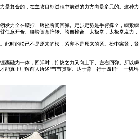
是复合的，在主攻目标过程中前进的力方向是多元的。这种力
发力全在腰拧、胯挫瞬间回弹。定步定势是手臂撑？，瞬紧瞬
臂任意开合、腰胯随意拧转、胯自挫合。太极拳，太极拳发力，
此时的松已不是原来的松，紧亦不是原来的紧。松中寓紧，紧中
裹融为一体，回弹时，拧拔之力又向上下、左右回弹。所以瞬
才能真正理解前人所述“节节贯穿、达于背，行于四梢”，一切均