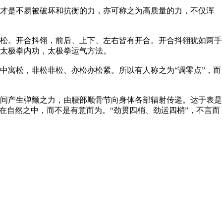
才是不易被破坏和抗衡的力，亦可称之为高质量的力，不仅浑
松。开合抖翎，前后、上下、左右皆有开合。开合抖翎犹如两手
太极拳内功，太极拳运气方法。
寓松，非松非松、亦松亦松紧。所以有人称之为“调零点”，而
间产生弹颤之力，由腰部顺骨节向身体各部辐射传递。达于表是
在自然之中，而不是有意而为。“劲贯四梢、劲运四梢”，不言而