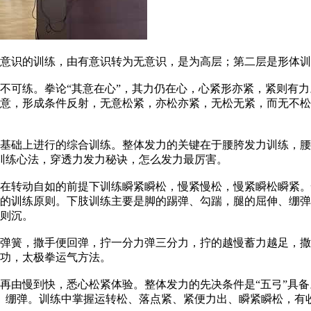
识的训练，由有意识转为无意识，是为高层；第二层是形体训
可练。拳论“其意在心”，其力仍在心，心紧形亦紧，紧则有力
意，形成条件反射，无意松紧，亦松亦紧，无松无紧，而无不松
础上进行的综合训练。整体发力的关键在于腰胯发力训练，腰
训练心法，穿透力发力秘诀，怎么发力最厉害。
转动自如的前提下训练瞬紧瞬松，慢紧慢松，慢紧瞬松瞬紧。
力的训练原则。下肢训练主要是脚的踢弹、勾踹，腿的屈伸、绷
则沉。
簧，撒手便回弹，拧一分力弹三分力，拧的越慢蓄力越足，撒
功，太极拳运气方法。
慢到快，悉心松紧体验。整体发力的先决条件是“五弓”具备。
、绷弹。训练中掌握运转松、落点紧、紧便力出、瞬紧瞬松，有