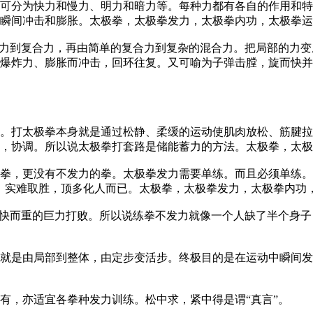
分为快力和慢力、明力和暗力等。每种力都有各自的作用和特
瞬间冲击和膨胀。太极拳，太极拳发力，太极拳内功，太极拳运
力到复合力，再由简单的复合力到复杂的混合力。把局部的力变
爆炸力、膨胀而冲击，回环往复。又可喻为子弹击膛，旋而快并
打太极拳本身就是通过松静、柔缓的运动使肌肉放松、筋腱拉
，协调。所以说太极拳打套路是储能蓄力的方法。太极拳，太极
，更没有不发力的拳。太极拳发力需要单练。而且必须单练。光
，实难取胜，顶多化人而已。太极拳，太极拳发力，太极拳内功
快而重的巨力打败。所以说练拳不发力就像一个人缺了半个身子
是由局部到整体，由定步变活步。终极目的是在运动中瞬间发
，亦适宜各拳种发力训练。松中求，紧中得是谓“真言”。