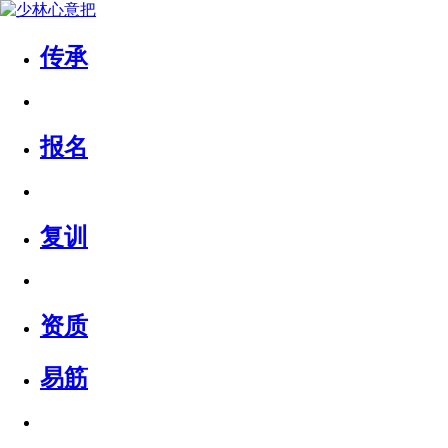
传承
报名
复训
资质
易筋