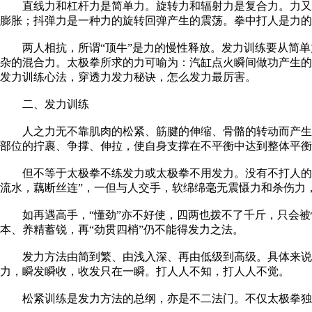
直线力和杠杆力是简单力。旋转力和辐射力是复合力。力又可
膨胀；抖弹力是一种力的旋转回弹产生的震荡。拳中打人是力的
两人相抗，所谓“顶牛”是力的慢性释放。发力训练要从简单
杂的混合力。太极拳所求的力可喻为：汽缸点火瞬间做功产生的
发力训练心法，穿透力发力秘诀，怎么发力最厉害。
二、发力训练
人之力无不靠肌肉的松紧、筋腱的伸缩、骨骼的转动而产生。
部位的拧裹、争撑、伸拉，使自身支撑在不平衡中达到整体平衡
但不等于太极拳不练发力或太极拳不用发力。没有不打人的拳
流水，藕断丝连”，一但与人交手，软绵绵毫无震慑力和杀伤力
如再遇高手，“懂劲”亦不好使，四两也拨不了千斤，只会被
本、养精蓄锐，再“劲贯四梢”仍不能得发力之法。
发力方法由简到繁、由浅入深、再由低级到高级。具体来说就
力，瞬发瞬收，收发只在一瞬。打人人不知，打人人不觉。
松紧训练是发力方法的总纲，亦是不二法门。不仅太极拳独有