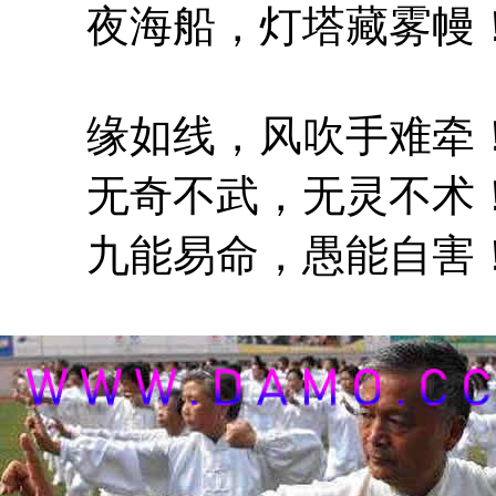
夜海船，灯塔藏雾幔
缘如线，风吹手难牵
无奇不武，无灵不术
九能易命，愚能自害