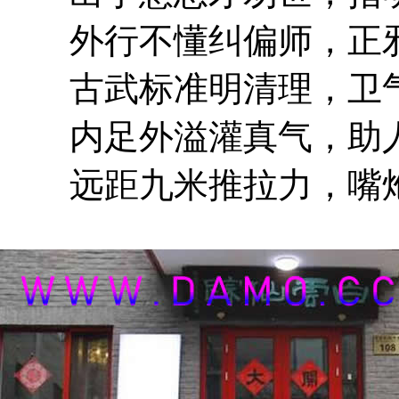
外行不懂纠偏师，正邪
古武标准明清理，卫气
内足外溢灌真气，助人
远距九米推拉力，嘴炮