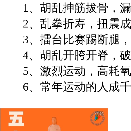
1、胡乱抻筋拔骨，漏
2、乱拳折寿，扭震成
3、擂台比赛踢断腿，
4、胡乱开胯开脊，破
5、激烈运动，高耗氧
6、常年运动的人成千