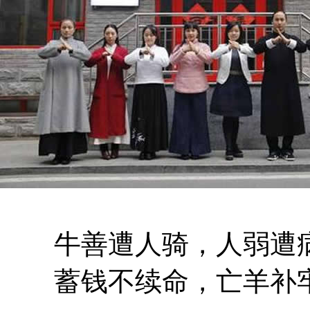
牛善遭人骑，人弱遭
蓄钱不续命，亡羊补