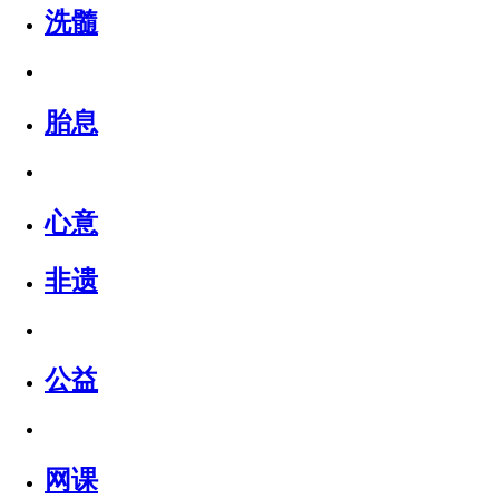
洗髓
胎息
心意
非遗
公益
网课