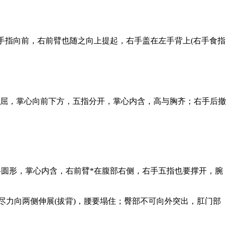
指向前，右前臂也随之向上提起，右手盖在左手背上(右手食指
屈，掌心向前下方，五指分开，掌心内含，高与胸齐；右手后撤
。
圆形，掌心内含，右前臂*在腹部右侧，右手五指也要撑开，腕
尽力向两侧伸展(拔背)，腰要塌住；臀部不可向外突出，肛门部