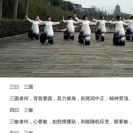
三曰 三圆
三圆者何，背骨要圆，其力催身，则尾闾中正，精神贯顶。前
四曰 三敏
三敏者何，心要敏，如怒狸攫鼠，则能随机应变。眼要敏，如