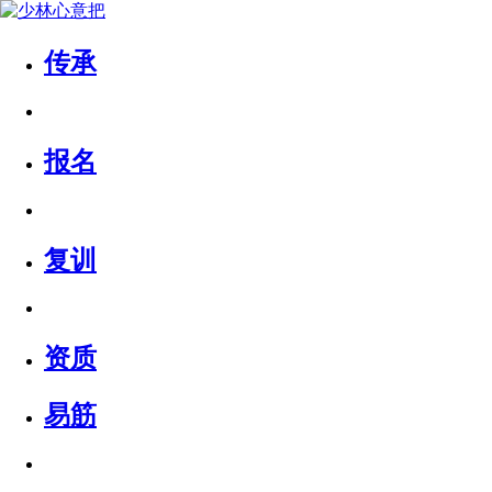
传承
报名
复训
资质
易筋