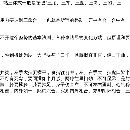
。站三体式一般是按照“三顶、三扣、三圆、三毒、三抱、三
用力要达到三盘合一，也就是所谓的整劲！开中有合，合中有
不开这个姿势的基本法则。各种拳路尽管变化万端，但原理和要
，伸到极处为度。大指要与心口平，胳膊似直非直，似曲非曲，
并拢，左手大指要横平，食指往前伸，左、右手大二指虎口皆半
不可有死弯，要圆满如半月形。两膝往里扣劲，不可显露，是肘
胯，胯要摧膝，膝要摧足。身子仍直立，不可左右歪斜。心气稳
相连，内外如一，此谓六合。实则内外相合。亦即阴阳相合，三