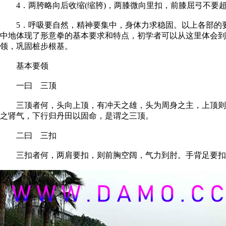
4．两胯略向后收缩(缩胯)，两膝微向里扣，前膝屈弓不要
5．呼吸要自然，精神要集中，身体力求稳固。以上各部的要
中地体现了形意拳的基本要求和特点，初学者可以从这里体会到
领，巩固桩步根基。
基本要领
一曰 三顶
三顶者何，头向上顶，有冲天之雄，头为周身之主，上顶则后
之肾气，下行归丹田以固命，是谓之三顶。
二曰 三扣
三扣者何，两肩要扣，则前胸空阔，气力到肘。手背足要扣，