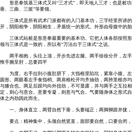
形意拳筑基三体式又叫“三才式”，即天地人三才；也是桩功和
垂、三曲、三挺”等要领。
三体式是所有武术门派都有的入门基本功，三字经里所讲的三
开，阴阳相争，阴阳相生，矛盾统一的形式。外形由母腹中的胎
三体式站桩是形意拳最重要的基本功。它把人体各部按照形意
领与三体式是一致的，所以有“万法出于三体式”之说。
两手相抱，头往上顶，开步先进左腿。两手徐徐分开，左手往
惟手腕至肘，总要四平
为度。右手拉到小腹肚脐下，大指根里陷坑，紧靠小腹。左足
圆形。两眼看左手食指梢。两肩根松开均齐抽劲，两胯里根亦均
与膝合也。两足后跟均向外扭劲，不可显露，并与两手之互拉相
定，则心与意合。意要专凝，则意与气合。气要随身体之形式自
体之内劲因此而生。
一、身体直立，两臂自然下垂，头要端正；两脚脚跟并拢，脚
要点：精神集中，头颈自然竖直，面部要自然，口要合闭，