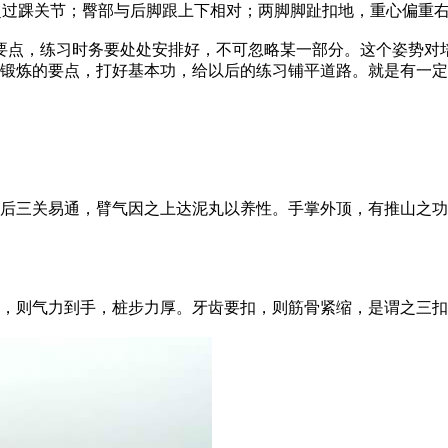
超过踝关节；臀部与后脚跟上下相对；两脚脚趾扣地，重心偏重
点，练习时务要处处安排好，不可忽略某一部分。这个姿势对
锻炼的要点，打好基本功，给以后的练习铺平道路。就是有一定
三关易通，臂气因之上达泥丸以养性。手掌外顶，有推山之功
则气力到手，桩步力厚。牙齿要扣，则筋骨紧缩，是谓之三扣