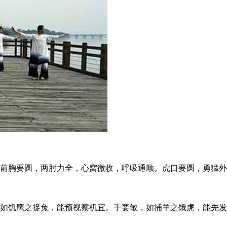
胸要圆，两肘力全，心窝微收，呼吸通顺。虎口要圆，勇猛外
饥鹰之捉兔，能预视察机宜。手要敏，如捕羊之饿虎，能先发