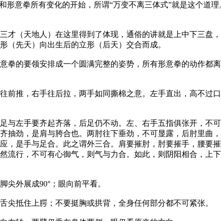
形意拳所有变化的开始，所谓“万变不离三体式”就是这个道理
才（天地人）在这里得到了体现，通俗的讲就是上中下三盘，
形（先天）向出生后的立形（后天）交合而成。
拳的要领安排成一个圆满完整的姿势，所有形意拳的动作都离
前推，右手往后拉，两手如同撕棉之意。左手直出，高不过口
与左手要齐起齐落，后足仍不动。左、右手五指俱张开，不可
齐抽劲，是肩与胯合也。两肘往下垂劲，不可显露，后肘里曲，
应，是手与足合。此之谓外三合。肩要摧肘，肘要摧手，腰要摧
然流行，不可有心御气，则气与力合。如此，则阴阳相合，上下
尖外展成90°；眼向前平看。
舌尖抵住上腭；不要挺胸或拱背，全身任何部分都不可紧张。