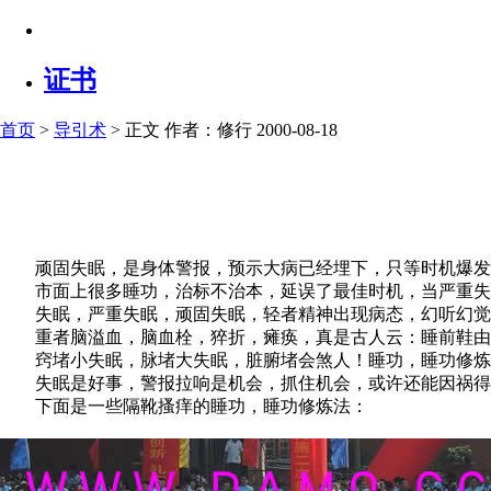
证书
首页
>
导引术
> 正文
作者：修行 2000-08-18
顽固失眠，是身体警报，预示大病已经埋下，只等时机爆发
市面上很多睡功，治标不治本，延误了最佳时机，当严重失
失眠，严重失眠，顽固失眠，轻者精神出现病态，幻听幻觉
重者脑溢血，脑血栓，猝折，瘫痪，真是古人云：睡前鞋由
窍堵小失眠，脉堵大失眠，脏腑堵会煞人！睡功，睡功修炼
失眠是好事，警报拉响是机会，抓住机会，或许还能因祸得
下面是一些隔靴搔痒的睡功，睡功修炼法：