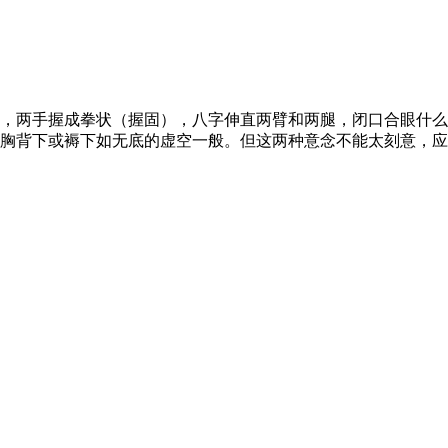
，两手握成拳状（握固），八字伸直两臂和两腿，闭口合眼什么
胸背下或褥下如无底的虚空一般。但这两种意念不能太刻意，应