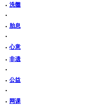
洗髓
胎息
心意
非遗
公益
网课