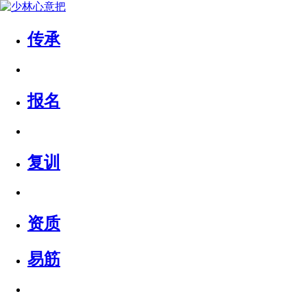
传承
报名
复训
资质
易筋