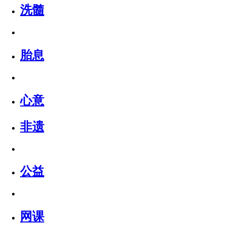
洗髓
胎息
心意
非遗
公益
网课