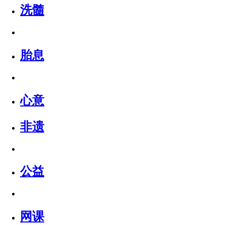
洗髓
胎息
心意
非遗
公益
网课