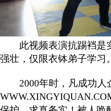
此视频表演抗踢裆是实
强壮，仅限衣钵弟子学习
2000年时，凡成功人
WWW.XINGYIQUAN.
保护，求真务实！被人唤